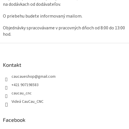
na dodávkach od dodávateľov.
O priebehu budete informovaný mailom.
Objednávky spracovávame v pracovných dňoch od 8:00 do 13:00
hod.
Z
á
p
ä
Kontakt
t
caucaueshop
@
gmail.com
i
e
+421 907198583
caucau_cnc
Videá CauCau_CNC
Facebook