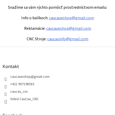
Snažíme sa vám rýchlo pomôcť prostredníctvom emailu:
Info o balíkoch:
caucaueshop@gmail.com
Reklamácie:
caucaueshop@gmail.com
CNC Stroje:
caucauinfo@gmail.com
Z
á
p
ä
Kontakt
t
caucaueshop
@
gmail.com
i
e
+421 907198583
caucau_cnc
Videá CauCau_CNC