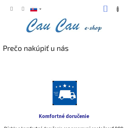
Prejsť
NÁKUP
na
obsah
KOŠÍK
Prečo nakúpiť u nás
Komfortné doručenie