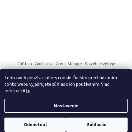
CNC1.eu
CauCau.cz
Green Storage
Stavebné výťahy
Rezanie Fiber laserom
Tento web používa súbory cookie. Ďalším prechádzaním
tohto webu vyjadrujete súhlas s ich používaním. Viac
informácií
tu
.
Vytvoril Shoptet
Nastavenie
Copyright 2026
Cau Cau.sk
. Všetky práva vyhradené.
Upraviť
Odmietnuť
Súhlasím
nastavenie cookies