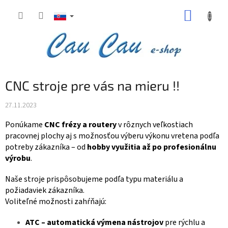
Prejsť
NÁKUP
na
obsah
KOŠÍK
CNC stroje pre vás na mieru !!
27.11.2023
Ponúkame
CNC frézy a routery
v rôznych veľkostiach
pracovnej plochy aj s možnosťou výberu výkonu vretena podľa
potreby zákazníka – od
hobby využitia až po profesionálnu
výrobu
.
Naše stroje prispôsobujeme podľa typu materiálu a
požiadaviek zákazníka.
Voliteľné možnosti zahŕňajú:
ATC – automatická výmena nástrojov
pre rýchlu a