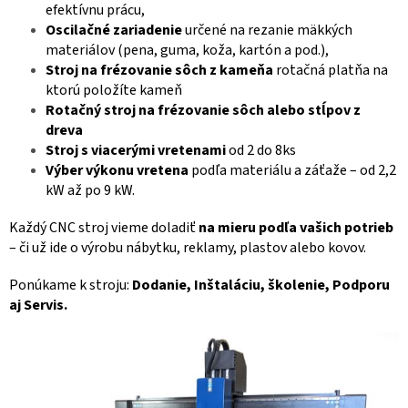
efektívnu prácu,
Oscilačné zariadenie
určené na rezanie mäkkých
materiálov (pena, guma, koža, kartón a pod.),
Stroj na frézovanie sôch z kameňa
rotačná platňa na
ktorú položíte kameň
Rotačný stroj na frézovanie sôch alebo stĺpov z
dreva
Stroj s viacerými vretenami
od 2 do 8ks
Výber výkonu vretena
podľa materiálu a záťaže – od 2,2
kW až po 9 kW.
Každý CNC stroj vieme doladiť
na mieru podľa vašich potrieb
– či už ide o výrobu nábytku, reklamy, plastov alebo kovov.
Ponúkame k stroju:
Dodanie, Inštaláciu, školenie, Podporu
aj Servis.