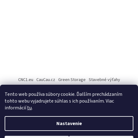
CNC1.eu
CauCau.cz
Green Storage
Stavebné výťahy
Rezanie Fiber laserom
Tento web používa súbory cookie. Ďalším prechádzaním
tohto webu vyjadrujete súhlas s ich používaním. Viac
informácií
tu
.
Vytvoril Shoptet
Nastavenie
Copyright 2026
Cau Cau.sk
. Všetky práva vyhradené.
Upraviť