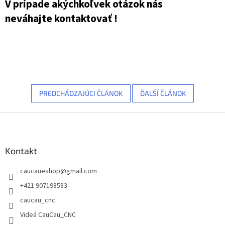
V prípade akýchkoľvek otázok nás
neváhajte kontaktovať !
PREDCHÁDZAJÚCI ČLÁNOK
ĎALŠÍ ČLÁNOK
Z
á
p
ä
Kontakt
t
caucaueshop
@
gmail.com
i
e
+421 907198583
caucau_cnc
Videá CauCau_CNC