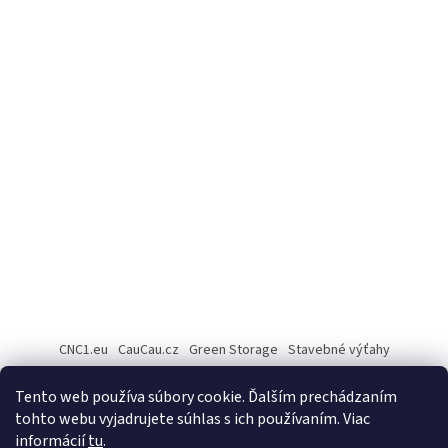
CNC1.eu
CauCau.cz
Green Storage
Stavebné výťahy
Rezanie Fiber laserom
Tento web používa súbory cookie. Ďalším prechádzaním
tohto webu vyjadrujete súhlas s ich používaním. Viac
informácií
tu
.