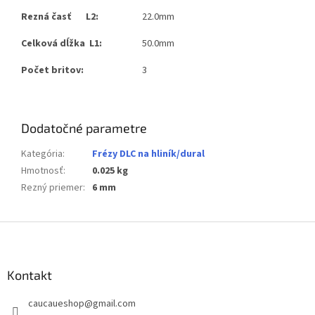
Rezná časť L2:
22.0mm
Celková dĺžka L1:
50.0mm
Počet britov:
3
Dodatočné parametre
Kategória
:
Frézy DLC na hliník/dural
Hmotnosť
:
0.025 kg
Rezný priemer
:
6 mm
Z
á
p
ä
Kontakt
t
caucaueshop
@
gmail.com
i