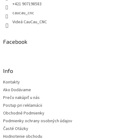
e
+421 907198583
caucau_cnc
Videá CauCau_CNC
Facebook
Info
Kontakty
Ako Dodávame
Prečo nakúpiť u nás
Postup pri reklamácii
Obchodné Podmienky
Podmienky ochrany osobných údajov
Časté Otázky
Hodnotenie obchodu