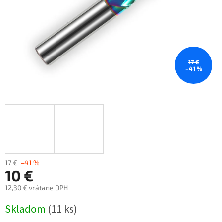
17 €
–41 %
17 €
–41 %
10 €
12,30 € vrátane DPH
Jednotková
Skladom
(11 ks)
cena: