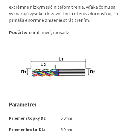
extrémne nízkym súčiniteľom trenia, vďaka čomu sa
vyznačujú vysokou kĺzavosťou a oteruvzdornosťou, čo
prináša enormné zníženie strát trením.
Použite:
dural, meď, mosadz
Parametre:
Priemer stopky D2:
6.0mm
Priemer hrotu D1:
6.0mm