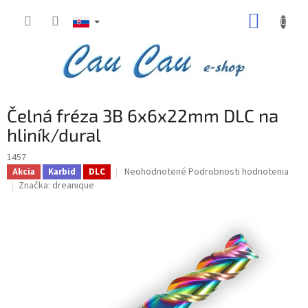
Prejsť
NÁKUP
na
obsah
KOŠÍK
Čelná fréza 3B 6x6x22mm DLC na
hliník/dural
1457
Priemerné
Neohodnotené
Podrobnosti hodnotenia
Akcia
Karbid
DLC
hodnotenie
Značka:
dreanique
produktu
je
0,0
z
5
hviezdičiek.