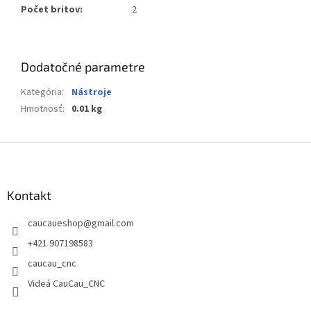
Počet britov:
2
Dodatočné parametre
Kategória
:
Nástroje
Hmotnosť
:
0.01 kg
Z
á
p
ä
Kontakt
t
caucaueshop
@
gmail.com
i
e
+421 907198583
caucau_cnc
Videá CauCau_CNC