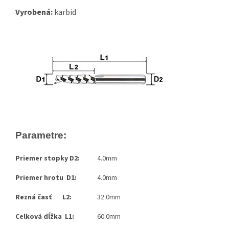
Vyrobená:
karbid
Parametre:
Priemer stopky D2:
4.0mm
Priemer hrotu D1:
4.0mm
Rezná časť L2:
32.0mm
Celková dĺžka L1:
60.0mm