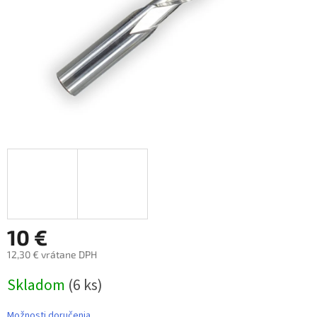
10 €
12,30 € vrátane DPH
Jednotková
Skladom
(6 ks)
cena:
Možnosti doručenia