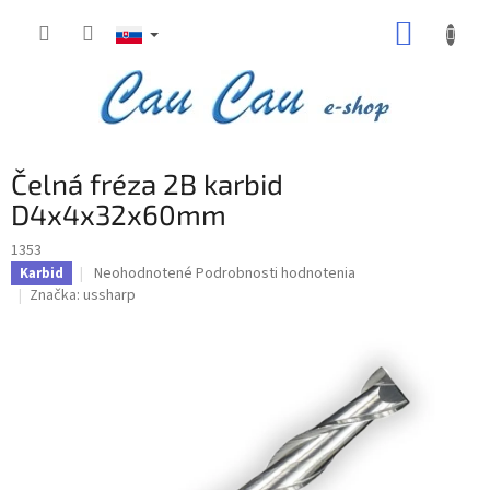
Prejsť
NÁKUP
na
obsah
KOŠÍK
Čelná fréza 2B karbid
D4x4x32x60mm
1353
Priemerné
Neohodnotené
Podrobnosti hodnotenia
Karbid
hodnotenie
Značka:
ussharp
produktu
je
0,0
z
5
hviezdičiek.