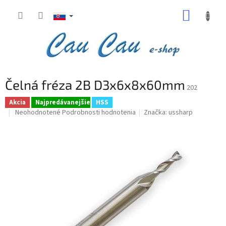
Prejsť
NÁKUP
na
obsah
KOŠÍK
Čelná fréza 2B D3x6x8x60mm
202
Akcia
Najpredávanejšie
HSS
Priemerné
Neohodnotené
Podrobnosti hodnotenia
Značka:
ussharp
hodnotenie
produktu
je
0,0
z
5
hviezdičiek.