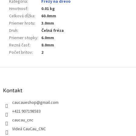
Kategória
:
Frézy na drevo
Hmotnosť
:
0.01 kg
Celková dĺžka
:
60.0mm
Priemer hrotu
:
3.0mm
Druh
:
Čelná fréza
Priemer stopky
:
6.0mm
Rezná časť
:
8.0mm
Počet britov
:
2
Z
á
p
ä
Kontakt
t
caucaueshop
@
gmail.com
i
e
+421 907198583
caucau_cnc
Videá CauCau_CNC