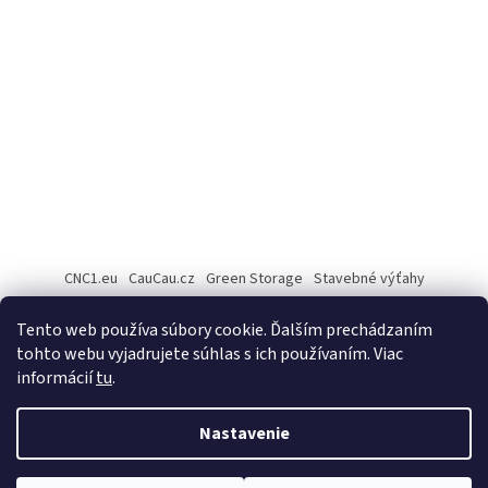
CNC1.eu
CauCau.cz
Green Storage
Stavebné výťahy
Rezanie Fiber laserom
Tento web používa súbory cookie. Ďalším prechádzaním
tohto webu vyjadrujete súhlas s ich používaním. Viac
informácií
tu
.
Vytvoril Shoptet
Nastavenie
Copyright 2026
Cau Cau.sk
. Všetky práva vyhradené.
Upraviť