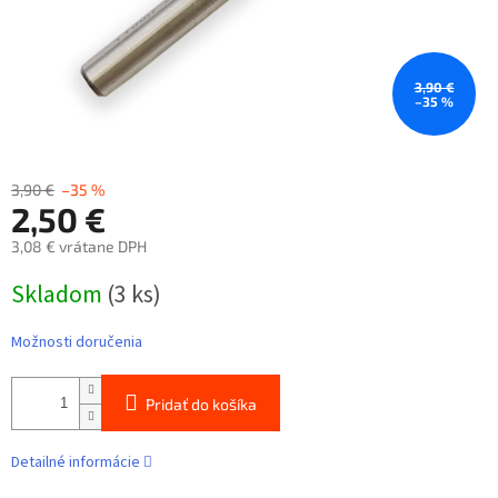
3,90 €
–35 %
3,90 €
–35 %
2,50 €
3,08 € vrátane DPH
Jednotková
Skladom
(3 ks)
cena:
Možnosti doručenia
Pridať do košíka
Detailné informácie