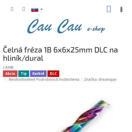
Prejsť
NÁKUP
na
obsah
KOŠÍK
Čelná fréza 1B 6x6x25mm DLC na
hliník/dural
1436B
Akcia
Tip
Karbid
DLC
Priemerné
Neohodnotené
Podrobnosti hodnotenia
Značka:
dreanique
hodnotenie
produktu
je
0,0
z
5
hviezdičiek.