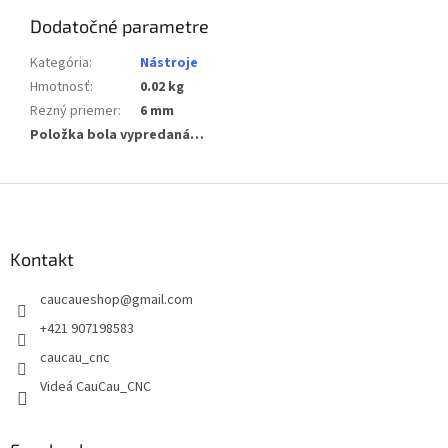
Dodatočné parametre
Kategória
:
Nástroje
Hmotnosť
:
0.02 kg
Rezný priemer
:
6 mm
Položka bola vypredaná…
Z
á
p
ä
Kontakt
t
caucaueshop
@
gmail.com
i
e
+421 907198583
caucau_cnc
Videá CauCau_CNC