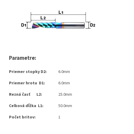
Parametre:
Priemer stopky D2:
6.0mm
Priemer hrotu D1:
6.0mm
Rezná časť L2:
25.0mm
Celková dĺžka L1:
50.0mm
Počet britov:
1