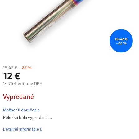
15,42 €
–22 %
15,42 €
–22 %
12 €
14,76 € vrátane DPH
Jednotková
Vypredané
cena:
Možnosti doručenia
Položka bola vypredaná…
Detailné informácie