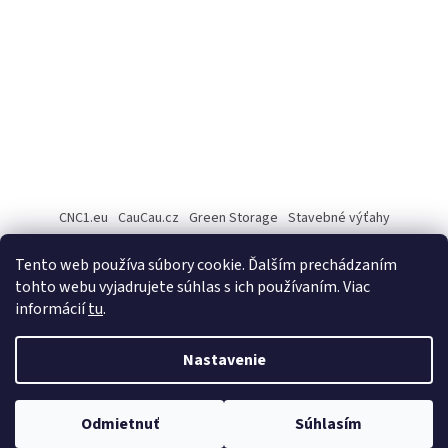
CNC1.eu
CauCau.cz
Green Storage
Stavebné výťahy
Rezanie Fiber laserom
Tento web používa súbory cookie. Ďalším prechádzaním
tohto webu vyjadrujete súhlas s ich používaním. Viac
informácií
tu
.
Vytvoril Shoptet
Nastavenie
Copyright 2026
Cau Cau.sk
. Všetky práva vyhradené.
Upraviť
Odmietnuť
Súhlasím
nastavenie cookies