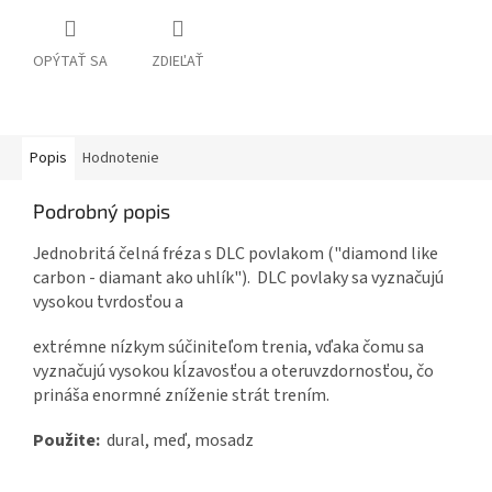
OPÝTAŤ SA
ZDIEĽAŤ
Popis
Hodnotenie
Podrobný popis
Jednobritá čelná fréza s DLC povlakom ("diamond like
carbon - diamant ako uhlík"). DLC povlaky sa vyznačujú
vysokou tvrdosťou a
extrémne nízkym súčiniteľom trenia, vďaka čomu sa
vyznačujú vysokou kĺzavosťou a oteruvzdornosťou, čo
prináša enormné zníženie strát trením.
Použite:
dural, meď, mosadz