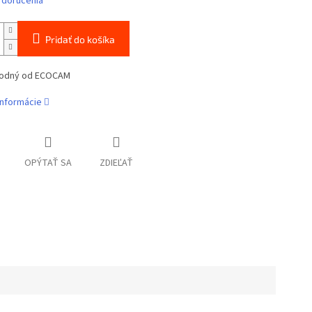
 doručenia
Pridať do košíka
hodný od ECOCAM
informácie
OPÝTAŤ SA
ZDIEĽAŤ