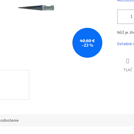
Možnosti
Nôž je z
40,60 €
Detailné 
–23 %
TLAČ
odnotenie