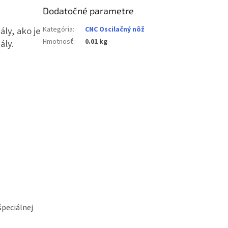
Dodatočné parametre
ly, ako je
Kategória
:
CNC Oscilačný nôž
Hmotnosť
:
0.01 kg
ály.
špeciálnej