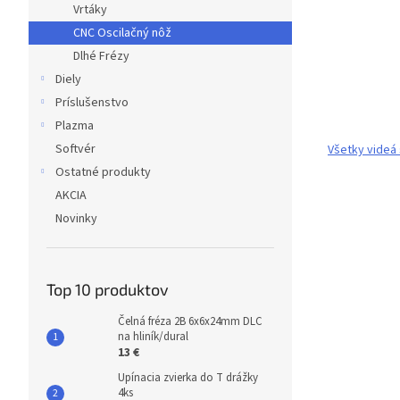
Vrtáky
CNC Oscilačný nôž
Dlhé Frézy
Diely
Príslušenstvo
Plazma
Softvér
Všetky videá 
Ostatné produkty
AKCIA
Novinky
Top 10 produktov
Čelná fréza 2B 6x6x24mm DLC
na hliník/dural
13 €
Upínacia zvierka do T drážky
4ks