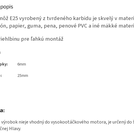
popis
nôž E25 vyrobený z tvrdeného karbidu je skvelý v materiá
tón, papier, guma, pena, penové PVC a iné mäkké materi
iehlbinu pre ľahkú montáž
a
pky:
6mm
:
25mm
a:
 výrobok nieje vhodný do vysokootáčkového motora, je určený do 
čnej Hlavy.