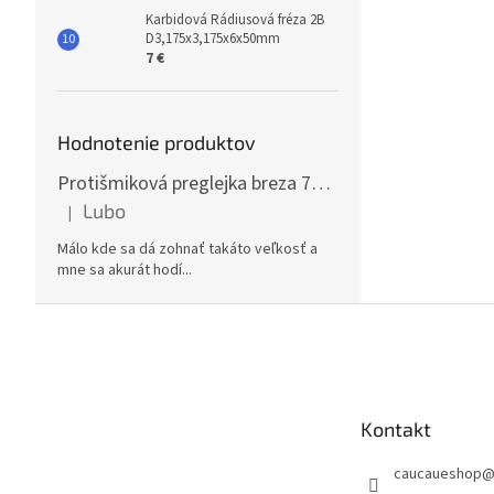
Karbidová Rádiusová fréza 2B
D3,175x3,175x6x50mm
7 €
Hodnotenie produktov
Protišmiková preglejka breza 70x125cm, hrúbka 30mm
Lubo
|
Hodnotenie produktu je 5 z 5 hviezdičiek.
Málo kde sa dá zohnať takáto veľkosť a
mne sa akurát hodí...
Z
á
p
ä
t
Kontakt
i
e
caucaueshop