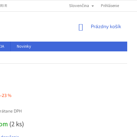
Slovenčina
RI REKLAMÁCII
OBCHODNÉ PODMIENKY
PODMIENKY OCHRANY OSO
Prihlásenie
NÁKUPNÝ
Prázdny košík
KOŠÍK
IA
Novinky
–23 %
vrátane DPH
ová
dom
(2 ks)