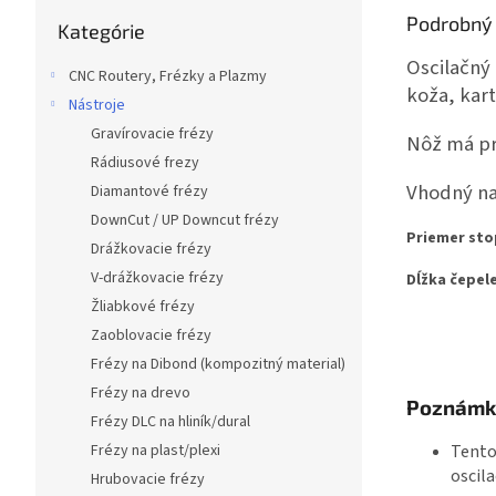
Preskočiť
Podrobný 
Kategórie
kategórie
Oscilačný 
CNC Routery, Frézky a Plazmy
koža, kar
Nástroje
Gravírovacie frézy
Nôž má pr
Rádiusové frezy
Vhodný n
Diamantové frézy
DownCut / UP Downcut frézy
Priemer sto
Drážkovacie frézy
V-drážkovacie frézy
Dĺžka čepele
Žliabkové frézy
Zaoblovacie frézy
Frézy na Dibond (kompozitný material)
Frézy na drevo
Poznámk
Frézy DLC na hliník/dural
Tento
Frézy na plast/plexi
oscila
Hrubovacie frézy