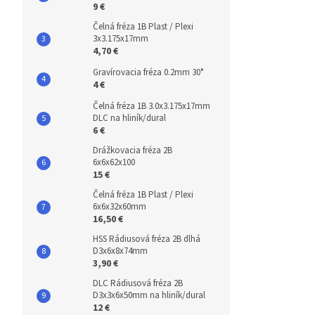
9 €
Čelná fréza 1B Plast / Plexi
3x3.175x17mm
4,70 €
Gravírovacia fréza 0.2mm 30°
4 €
Čelná fréza 1B 3.0x3.175x17mm
DLC na hliník/dural
6 €
Drážkovacia fréza 2B
6x6x62x100
15 €
Čelná fréza 1B Plast / Plexi
6x6x32x60mm
16,50 €
HSS Rádiusová fréza 2B dlhá
D3x6x8x74mm
3,90 €
DLC Rádiusová fréza 2B
D3x3x6x50mm na hliník/dural
12 €