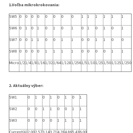
1.Voľba mikrokrokovania:
SW5
0
0
0
0
0
0
0
0
1
1
1
1
1
1
SW6
0
1
0
1
0
1
0
1
0
1
0
1
0
1
SW7
0
0
1
1
0
0
1
1
0
0
1
1
0
0
SW8
0
0
0
0
1
1
1
1
0
0
0
0
1
1
Micro
1/2
1/4
1/8
1/16
1/32
1/64
1/128
1/256
1/5
1/10
1/25
1/50
1/125
1/250
2. Aktuálny výber:
SW1
0
1
0
1
0
1
0
1
SW2
0
0
1
1
0
0
1
1
SW3
0
0
0
0
1
1
1
1
Current(A)
2.00
2.57
3.14
3.71
4.28
4.86
5.43
6.00