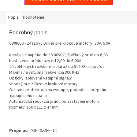
Popis
Hodnotenie
Podrobný popis
CW8060 - 2-fázovy Driver pre krokové motory, 80V, 6.0A
Napájacie napätie do 36-80VDC, špičkový prúd do 6,0A
Nastavenie prúdu fázy od 2,00 do 6,00A
16 volitelných rozlišení kroku až do 51200 krokov/ot
Maximálna vstupná frekvencia 300 KHz
Opticky izolované vstupné signály
Vhodný pre 2-fázové krokové motory
Ochrana proti skratu na výstupe, podpätiu a prepätiu
napájecieho napätia
Automatická redukcia prúdu po zastavení motora
rozmery: 150 x 111 x 47 mm
Prepínač:
("ON=0,OFF=1")