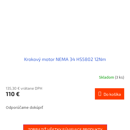
Krokový motor NEMA 34 HS5802 12Nm
Skladom
(3 ks)
135,30 € vrátane DPH
110 €
Do košíka
Odporúčame dokúpiť
ZOBRAZIŤ VŠETKY SÚVISIACE PRODUKTY