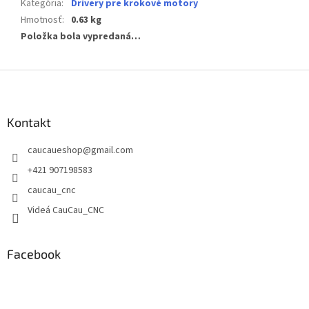
Kategória
:
Drivery pre krokové motory
Hmotnosť
:
0.63 kg
Položka bola vypredaná…
Z
á
p
ä
Kontakt
t
caucaueshop
@
gmail.com
i
e
+421 907198583
caucau_cnc
Videá CauCau_CNC
Facebook