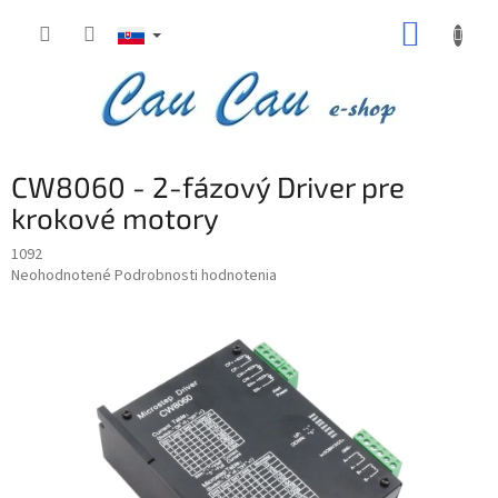
Prejsť
NÁKUP
na
obsah
KOŠÍK
B
CW8060 - 2-fázový Driver pre
o
č
krokové motory
n
1092
ý
Priemerné
Neohodnotené
Podrobnosti hodnotenia
p
hodnotenie
a
produktu
n
je
e
0,0
z
l
5
hviezdičiek.