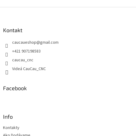
Z
á
p
ä
Kontakt
t
caucaueshop
@
gmail.com
i
e
+421 907198583
caucau_cnc
Videá CauCau_CNC
Facebook
Info
Kontakty
Ako Dodávame