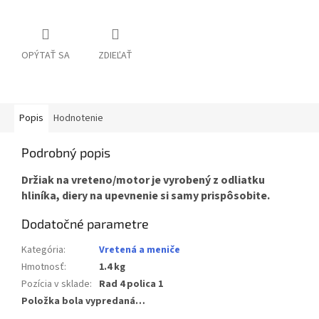
OPÝTAŤ SA
ZDIEĽAŤ
Popis
Hodnotenie
Podrobný popis
Držiak na vreteno/motor je vyrobený z odliatku
hliníka, diery na upevnenie si samy prispôsobite.
Dodatočné parametre
Kategória
:
Vretená a meniče
Hmotnosť
:
1.4 kg
Pozícia v sklade
:
Rad 4 polica 1
Položka bola vypredaná…