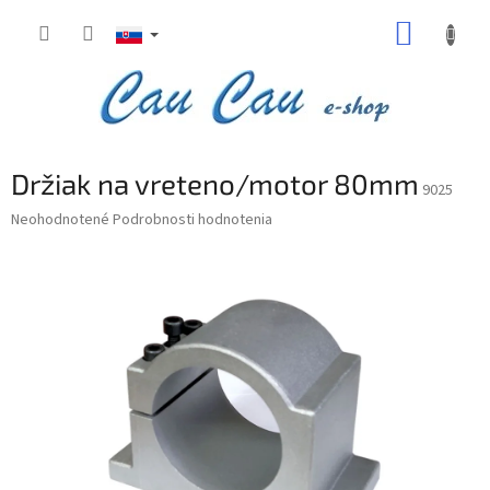
Prejsť
NÁKUP
na
obsah
KOŠÍK
Držiak na vreteno/motor 80mm
9025
Priemerné
Neohodnotené
Podrobnosti hodnotenia
hodnotenie
produktu
je
0,0
z
5
hviezdičiek.