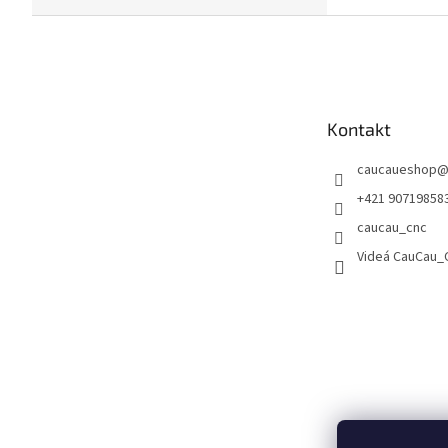
Z
á
p
ä
t
Kontakt
i
e
caucaueshop
+421 90719858
caucau_cnc
Videá CauCau_