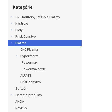
Preskočiť
Kategórie
kategórie
CNC Routery, Frézky a Plazmy
Nástroje
Diely
Príslušenstvo
Plazma
CNC Plazma
Hypertherm
Powermax
Powermax SYNC
ALFA IN
Príslušenstvo
Softvér
Ostatné produkty
AKCIA
Novinky