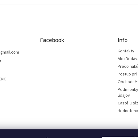
Facebook
Info
Kontakty
@
gmail.com
Ako Dodá
3
Prečo nakú
Postup pri 
CNC
Obchodné 
Podmienky
údajov
Časté Otá
Hodnoteni
CNC1.eu
CauCau.cz
Green Storage
Stavebné výťahy