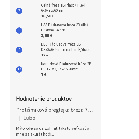
Čelná fréza 1B Plast / Plexi
6x6x32x60mm
16,50 €
HSS Rádiusová fréza 2B dlhá
D3x6x8x74mm
3,90 €
DLC Rádiusová fréza 2B
D3x3x6x50mm na hliník/dural
12 €
Karbidová Rádiusová fréza 2B
D3,175x3,175x6x50mm
7 €
Hodnotenie produktov
Protišmiková preglejka breza 70x125cm, hrúbka 30mm
Lubo
|
Hodnotenie produktu je 5 z 5 hviezdičiek.
Málo kde sa dá zohnať takáto veľkosť a
mne sa akurát hodí...