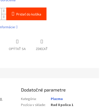
 doručenia
Pridať do košíka
informácie
OPÝTAŤ SA
ZDIEĽAŤ
Dodatočné parametre
Kategória
:
Plazma
0.
Pozícia v sklade
:
Rad 8 polica 1