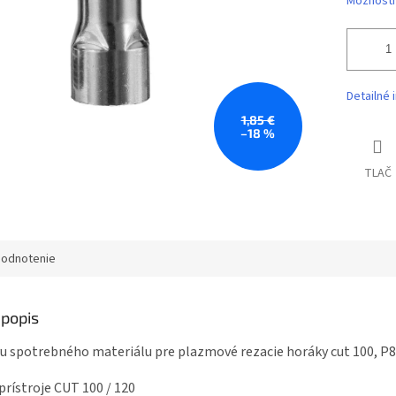
Možnosti
Detailné 
1,85 €
–18 %
TLAČ
odnotenie
popis
vu spotrebného materiálu pre plazmové rezacie horáky cut 100, P8
prístroje CUT 100 / 120