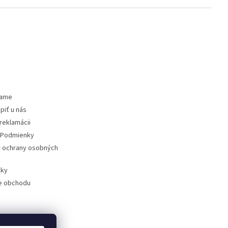
vame
piť u nás
reklamácii
Podmienky
 ochrany osobných
zky
e obchodu