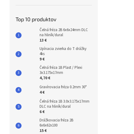
Top 10 produktov
Čelná fréza 2B 6x6x24mm DLC
na hliník/dural
13 €
Upínacia zvierka do T drážky
4ks
9 €
Čelná fréza 1B Plast / Plexi
3x3.175x17mm
4,70 €
Gravírovacia fréza 0.2mm 30°
4 €
Čelná fréza 1B 3.0x3.175x17mm
DLC na hliník/dural
6 €
Drážkovacia fréza 2B
6x6x62x100
15 €