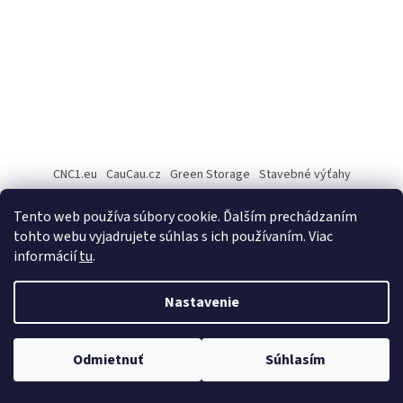
CNC1.eu
CauCau.cz
Green Storage
Stavebné výťahy
Rezanie Fiber laserom
Tento web používa súbory cookie. Ďalším prechádzaním
tohto webu vyjadrujete súhlas s ich používaním. Viac
informácií
tu
.
Vytvoril Shoptet
Nastavenie
Copyright 2026
Cau Cau.sk
. Všetky práva vyhradené.
Upraviť
Odmietnuť
Súhlasím
nastavenie cookies