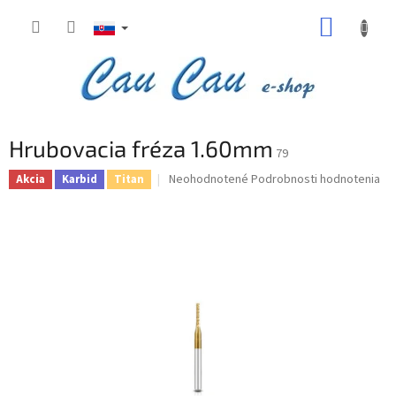
Prejsť
NÁKUP
na
obsah
KOŠÍK
Hrubovacia fréza 1.60mm
79
Priemerné
Neohodnotené
Podrobnosti hodnotenia
Akcia
Karbid
Titan
hodnotenie
produktu
je
0,0
z
5
hviezdičiek.