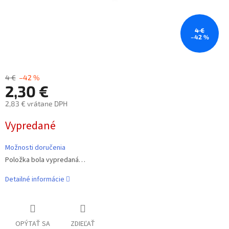
4 €
–42 %
4 €
–42 %
2,30 €
2,83 € vrátane DPH
Jednotková
Vypredané
cena:
Možnosti doručenia
Položka bola vypredaná…
Detailné informácie
OPÝTAŤ SA
ZDIEĽAŤ