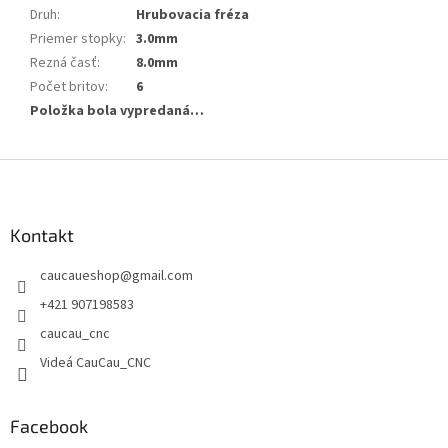
Druh
:
Hrubovacia fréza
Priemer stopky
:
3.0mm
Rezná časť
:
8.0mm
Počet britov
:
6
Položka bola vypredaná…
Z
á
p
ä
Kontakt
t
caucaueshop
@
gmail.com
i
e
+421 907198583
caucau_cnc
Videá CauCau_CNC
Facebook