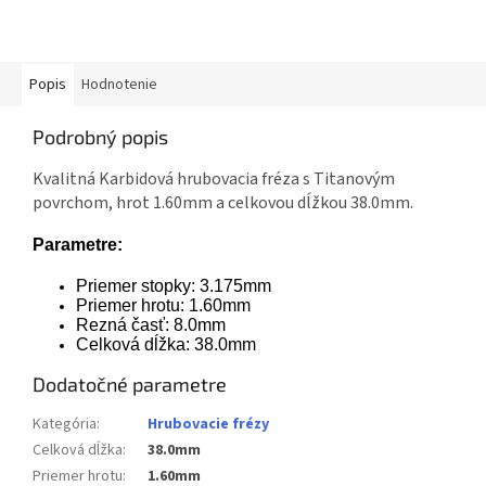
Popis
Hodnotenie
Podrobný popis
Kvalitná Karbidová hrubovacia fréza s Titanovým
povrchom, hrot 1.60mm a celkovou dĺžkou 38.0mm.
Parametre:
Priemer stopky: 3.175mm
Priemer hrotu: 1.60mm
Rezná časť: 8.0mm
Celková dĺžka: 38.0mm
Dodatočné parametre
Kategória
:
Hrubovacie frézy
Celková dĺžka
:
38.0mm
Priemer hrotu
:
1.60mm