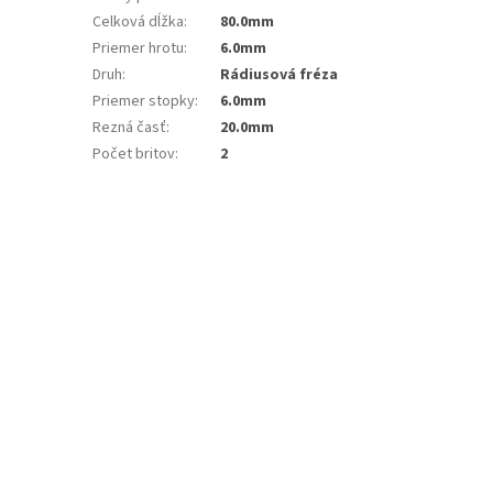
Celková dĺžka
:
80.0mm
Priemer hrotu
:
6.0mm
Druh
:
Rádiusová fréza
Priemer stopky
:
6.0mm
Rezná časť
:
20.0mm
Počet britov
:
2