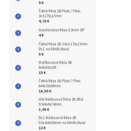
9 €
Čelná fréza 1B Plast / Plexi
3x3.175x17mm
4,70 €
Gravírovacia fréza 0.2mm 30°
4 €
Čelná fréza 1B 3.0x3.175x17mm
DLC na hliník/dural
6 €
Drážkovacia fréza 2B
6x6x62x100
15 €
Čelná fréza 1B Plast / Plexi
6x6x32x60mm
16,50 €
HSS Rádiusová fréza 2B dlhá
D3x6x8x74mm
3,90 €
DLC Rádiusová fréza 2B
D3x3x6x50mm na hliník/dural
12 €