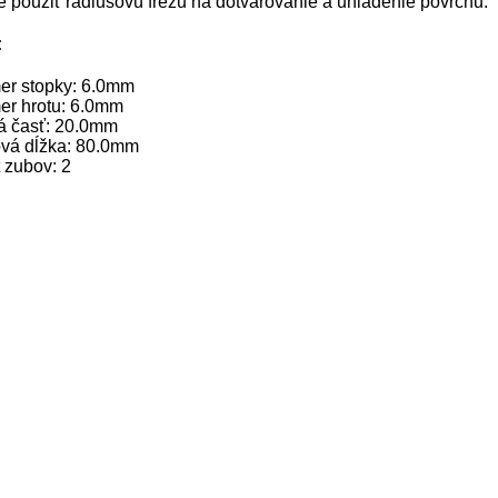
 použiť rádiusovú frézu na dotvarovanie a uhladenie povrchu.
:
er stopky: 6.0mm
er hrotu: 6.0mm
 časť: 20.0mm
vá dĺžka: 80.0mm
 zubov: 2