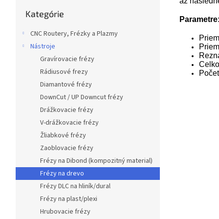
až následne
Preskočiť
Kategórie
kategórie
Parametre
CNC Routery, Frézky a Plazmy
Priem
Nástroje
Priem
Rezná
Gravírovacie frézy
Celko
Rádiusové frezy
Počet
Diamantové frézy
DownCut / UP Downcut frézy
Drážkovacie frézy
V-drážkovacie frézy
Žliabkové frézy
Zaoblovacie frézy
Frézy na Dibond (kompozitný material)
Frézy na drevo
Frézy DLC na hliník/dural
Frézy na plast/plexi
Hrubovacie frézy