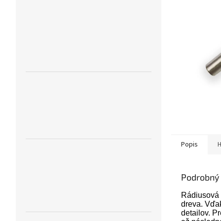
Popis
H
Podrobný 
Rádiusová 
dreva. Vďak
detailov. P