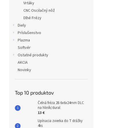
Vrtáky
CNC Oscilačný nôž
Dlhé Frézy
Diely
Príslušenstvo
Plazma
Softvér
Ostatné produkty
AKCIA
Novinky
Top 10 produktov
Čelná fréza 2B 6x6x24mm DLC
na hliník/dural
13 €
Upínacia zvierka do T drážky
4ks