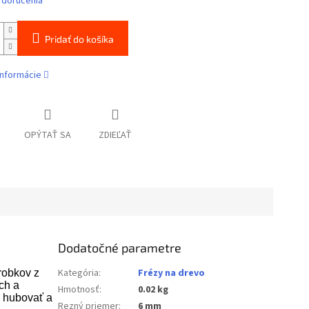
 doručenia
Pridať do košíka
informácie
OPÝTAŤ SA
ZDIEĽAŤ
Dodatočné parametre
Kategória
:
Frézy na drevo
robkov z
ch a
Hmotnosť
:
0.02 kg
l hubovať a
Rezný priemer
:
6 mm