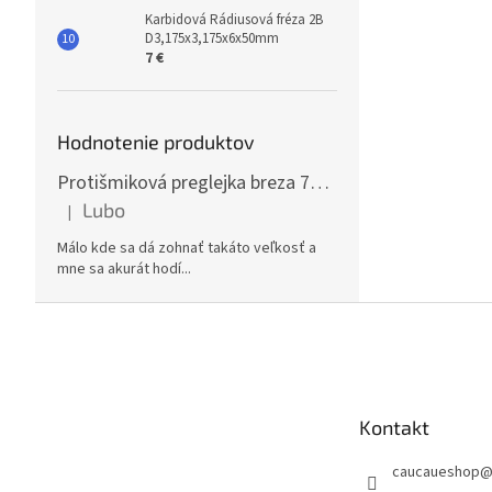
Karbidová Rádiusová fréza 2B
D3,175x3,175x6x50mm
7 €
Hodnotenie produktov
Protišmiková preglejka breza 70x125cm, hrúbka 30mm
Lubo
|
Hodnotenie produktu je 5 z 5 hviezdičiek.
Málo kde sa dá zohnať takáto veľkosť a
mne sa akurát hodí...
Z
á
p
ä
t
Kontakt
i
e
caucaueshop