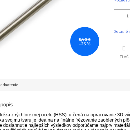
Možnosti
Detailné 
5,40 €
–25 %
TLAČ
odnotenie
popis
fréza z rýchloreznej ocele (HSS), určená na opracovanie 3D vý
a svojmu tvaru je ideálna na finálne frézovanie zaoblených plô
re dosiahnutie najlepších výsledkov odporúčame najprv materiá