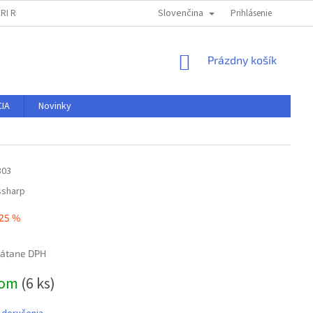
Slovenčina
RI REKLAMÁCII
OBCHODNÉ PODMIENKY
PODMIENKY OCHRANY OSO
Prihlásenie
NÁKUPNÝ
Prázdny košík
KOŠÍK
IA
Novinky
303
ssharp
25 %
rátane DPH
ová
dom
(6 ks)