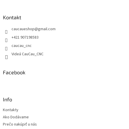
á
p
ä
Kontakt
t
caucaueshop
@
gmail.com
i
e
+421 907198583
caucau_cnc
Videá CauCau_CNC
Facebook
Info
Kontakty
Ako Dodávame
Prečo nakúpiť u nás