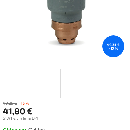
49,25 €
–15 %
49,25 €
–15 %
41,80 €
51,41 € vrátane DPH
Jednotková