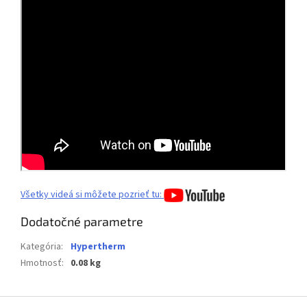
Všetky videá si môžete pozrieť tu:
Dodatočné parametre
Kategória
:
Hypertherm
Hmotnosť
:
0.08 kg
Z