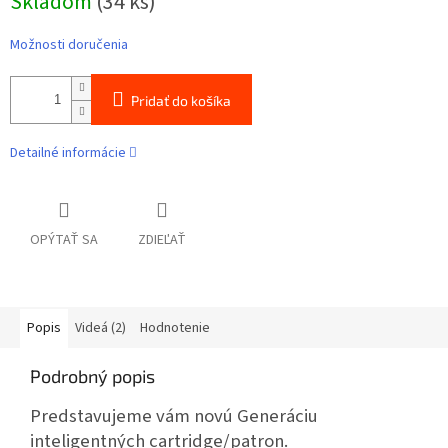
Skladom
(34 ks)
cena:
Možnosti doručenia
Pridať do košíka
Detailné informácie
OPÝTAŤ SA
ZDIEĽAŤ
Popis
Videá (2)
Hodnotenie
Podrobný popis
Predstavujeme vám novú Generáciu
inteligentných cartridge/patron.