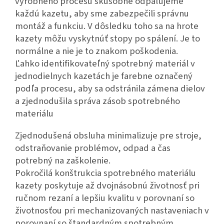
výrobného procesu skúšobne odpaľujeme
každú kazetu, aby sme zabezpečili správnu
montáž a funkciu. V dôsledku toho sa na hrote
kazety môžu vyskytnúť stopy po spálení. Je to
normálne a nie je to znakom poškodenia.
Ľahko identifikovateľný spotrebný materiál v
jednodielnych kazetách je farebne označený
podľa procesu, aby sa odstránila zámena dielov
a zjednodušila správa zásob spotrebného
materiálu
Zjednodušená obsluha minimalizuje pre stroje,
odstraňovanie problémov, odpad a čas
potrebný na zaškolenie.
Pokročilá konštrukcia spotrebného materiálu
kazety poskytuje až dvojnásobnú životnosť pri
ručnom rezaní a lepšiu kvalitu v porovnaní so
životnosťou pri mechanizovaných nastaveniach v
porovnaní so štandardným spotrebným