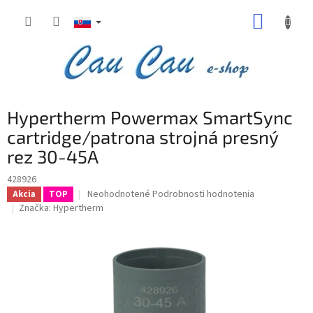
Prejsť
NÁKUP
na
obsah
KOŠÍK
Hypertherm Powermax SmartSync
cartridge/patrona strojná presný
rez 30-45A
428926
Priemerné
Neohodnotené
Podrobnosti hodnotenia
Akcia
TOP
hodnotenie
Značka:
Hypertherm
produktu
je
0,0
z
5
hviezdičiek.