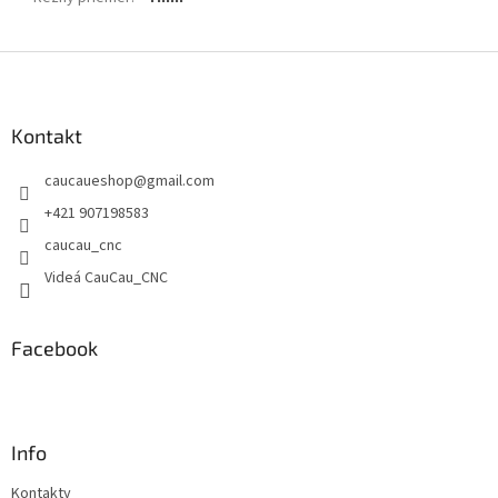
Z
á
p
ä
Kontakt
t
caucaueshop
@
gmail.com
i
e
+421 907198583
caucau_cnc
Videá CauCau_CNC
Facebook
Info
Kontakty