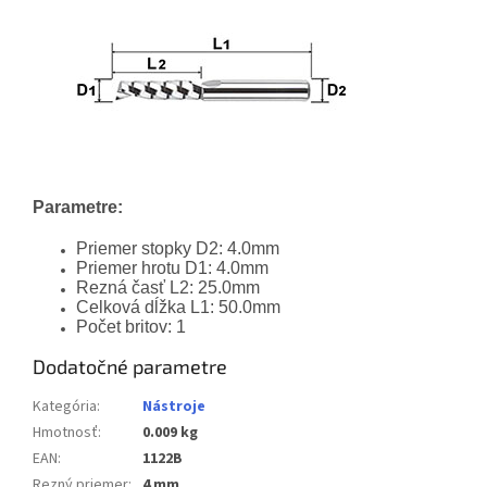
Parametre:
Priemer stopky D2: 4.0mm
Priemer hrotu D1: 4.0mm
Rezná časť L2: 25.0mm
Celková dĺžka L1: 50.0mm
Počet britov: 1
Dodatočné parametre
Kategória
:
Nástroje
Hmotnosť
:
0.009 kg
EAN
:
1122B
Rezný priemer
:
4 mm