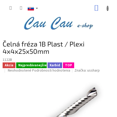
Prejsť
NÁKUP
na
obsah
KOŠÍK
Čelná fréza 1B Plast / Plexi
4x4x25x50mm
1122B
Akcia
Najpredávanejšie
Karbid
TOP
Priemerné
Neohodnotené
Podrobnosti hodnotenia
Značka:
ussharp
hodnotenie
produktu
je
0,0
z
5
hviezdičiek.