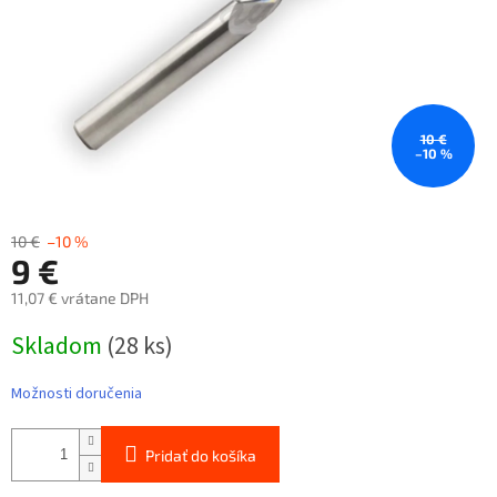
10 €
–10 %
10 €
–10 %
9 €
11,07 € vrátane DPH
Jednotková
Skladom
(28 ks)
cena:
Možnosti doručenia
Pridať do košíka