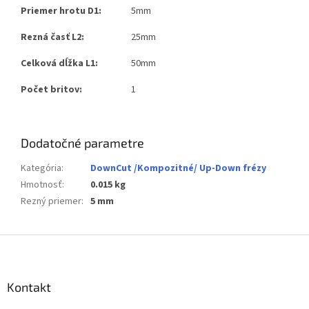
Priemer hrotu D1:
5mm
Rezná časť L2:
25mm
Celková dĺžka L1:
50mm
Počet britov:
1
Dodatočné parametre
Kategória
:
DownCut /Kompozitné/ Up-Down frézy
Hmotnosť
:
0.015 kg
Rezný priemer
:
5 mm
Z
á
p
ä
Kontakt
t