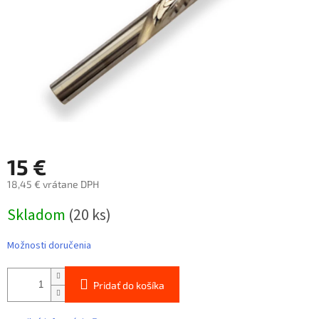
15 €
18,45 € vrátane DPH
Jednotková
Skladom
(20 ks)
cena:
Možnosti doručenia
Pridať do košíka