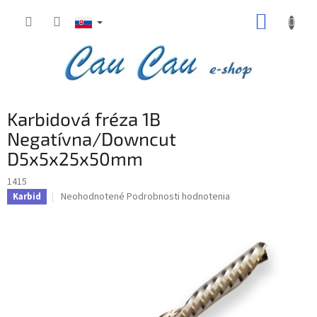
Prejsť
NÁKUP
na
obsah
KOŠÍK
Karbidová fréza 1B
Negatívna/Downcut
D5x5x25x50mm
1415
Priemerné
Neohodnotené
Podrobnosti hodnotenia
Karbid
hodnotenie
produktu
je
0,0
z
5
hviezdičiek.