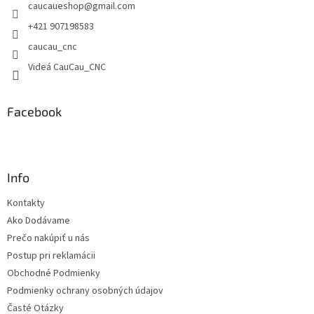
caucaueshop
@
gmail.com
i
e
+421 907198583
caucau_cnc
Videá CauCau_CNC
Facebook
Info
Kontakty
Ako Dodávame
Prečo nakúpiť u nás
Postup pri reklamácii
Obchodné Podmienky
Podmienky ochrany osobných údajov
Časté Otázky