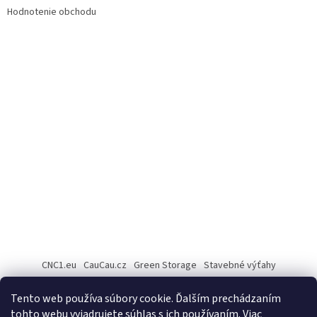
Hodnotenie obchodu
CNC1.eu
CauCau.cz
Green Storage
Stavebné výťahy
Rezanie Fiber laserom
Tento web používa súbory cookie. Ďalším prechádzaním
tohto webu vyjadrujete súhlas s ich používaním. Viac