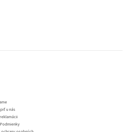
vame
piť u nás
reklamácii
Podmienky
 ochrany osobných