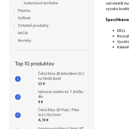
Vzduchová technika
rad metrík b
vysoko kvalit
Plazma
Softvér
Špecifikácie
Ostatné produkty
ER11
AKCIA
Rozsah
Novinky
Vysoko
Kalené
Top 10 produktov
Čelná fréza 2B 6x6x24mm DLC
na hliník/dural
13 €
Upínacia zvierka do T drážky
4ks
9 €
Čelná fréza 1B Plast / Plexi
3x3.175x17mm
4,70 €
Gravírovacia fréza 0.2mm 30°