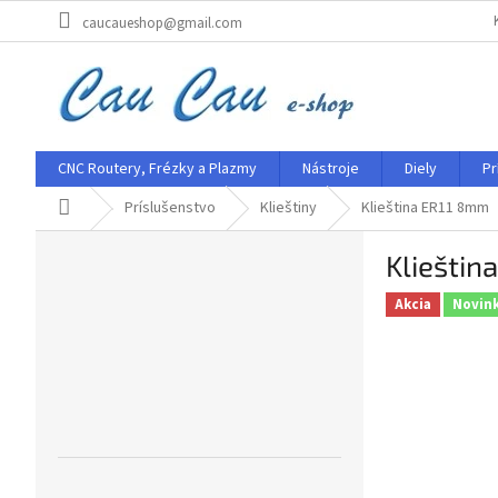
Prejsť
caucaueshop@gmail.com
na
obsah
CNC Routery, Frézky a Plazmy
Nástroje
Diely
Pr
Domov
Príslušenstvo
Klieštiny
Klieština ER11 8mm
B
Klieštin
o
č
Akcia
Novin
n
ý
p
a
n
e
l