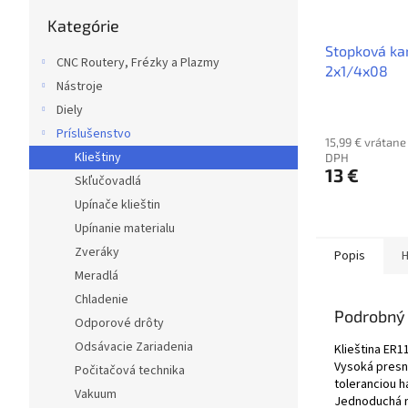
Preskočiť
Kategórie
kategórie
Stopková ka
CNC Routery, Frézky a Plazmy
2x1/4x08
Nástroje
Diely
Príslušenstvo
15,99 € vrátane
Klieštiny
DPH
13 €
Skľučovadlá
Upínače klieštin
Upínanie materialu
Zveráky
Popis
H
Meradlá
Chladenie
Podrobný 
Odporové drôty
Odsávacie Zariadenia
Klieština ER1
Vysoká presno
Počitačová technika
toleranciou h
Vakuum
Jednoduchá ma