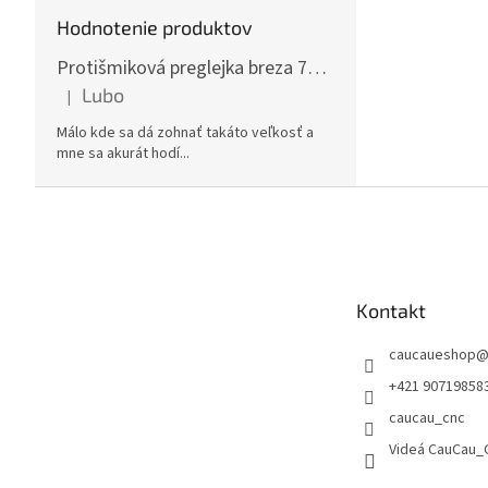
Hodnotenie produktov
Protišmiková preglejka breza 70x125cm, hrúbka 30mm
Lubo
|
Hodnotenie produktu je 5 z 5 hviezdičiek.
Málo kde sa dá zohnať takáto veľkosť a
mne sa akurát hodí...
Z
á
p
ä
t
Kontakt
i
e
caucaueshop
+421 90719858
caucau_cnc
Videá CauCau_