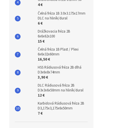
4 €
Čelná fréza 1B 3.0x3.175x17mm
DLC na hliník/dural
6 €
Drážkovacia fréza 2B
6x6x62x100
15 €
Čelná fréza 1B Plast / Plexi
6x6x32x60mm
16,50 €
HSS Rádiusová fréza 2B dlhá
D3x6x8x74mm
3,90 €
DLC Rádiusová fréza 2B
D3x3x6x50mm na hliník/dural
12 €
Karbidová Rádiusová fréza 2B
D3,175x3,175x6x50mm
7 €