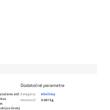
Dodatočné parametre
značenie atď..
Kategória
:
Klieštiny
ízkou
Hmotnosť
:
0.007 kg
je.
pokrýva široký