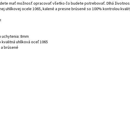
udete mať možnosť opracovať všetko čo budete potrebovať. Dlhá životnos
nej uhlíkovej ocele 1065, kalené a presne brúsené so 100% kontrolou kvalit
:
 uchytenia: 8mm
 kvalitná uhlíková oceľ 1065
 a brúsené