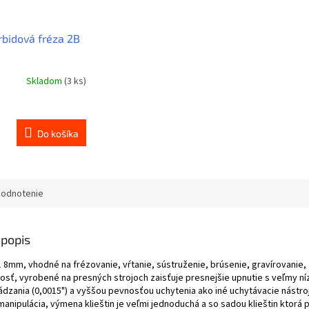
rbidová fréza 2B
Skladom
(3 ks)
Do košíka
odnotenie
popis
1 8mm, vhodné na frézovanie, vŕtanie, sústruženie, brúsenie, gravírovanie, 
sť, vyrobené na presných strojoch zaisťuje presnejšie upnutie s veľmy n
ádzania (0,0015") a vyššou pevnosťou uchytenia ako iné uchytávacie nástro
nipulácia, výmena klieštin je veľmi jednoduchá a so sadou klieštin ktorá 