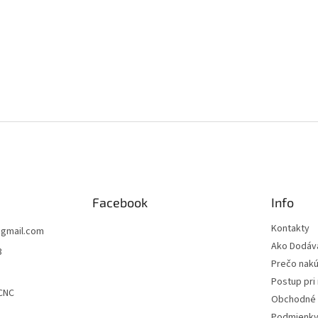
Facebook
Info
Kontakty
@
gmail.com
Ako Dodá
3
Prečo nakú
Postup pri 
CNC
Obchodné 
Podmienky