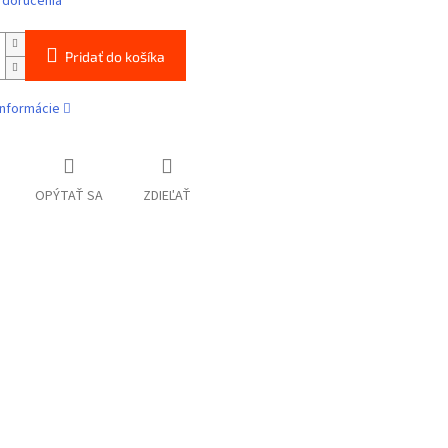
 doručenia
Pridať do košíka
informácie
OPÝTAŤ SA
ZDIEĽAŤ