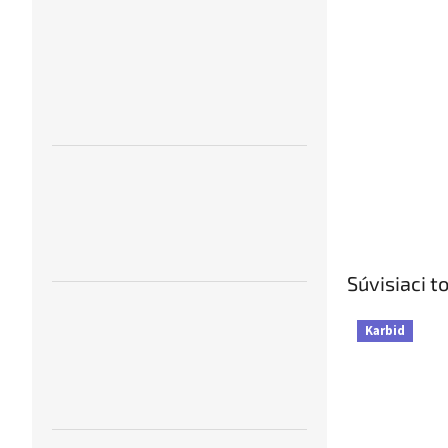
Súvisiaci t
Karbid