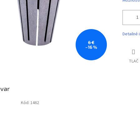
Možnosti
Detailné 
6 €
–16 %
TLAČ
ovar
Kód:
1462