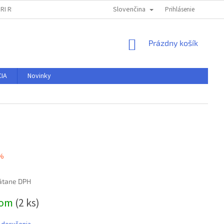
Slovenčina
RI REKLAMÁCII
OBCHODNÉ PODMIENKY
PODMIENKY OCHRANY OSO
Prihlásenie
NÁKUPNÝ
Prázdny košík
KOŠÍK
IA
Novinky
 %
rátane DPH
ová
dom
(2 ks)