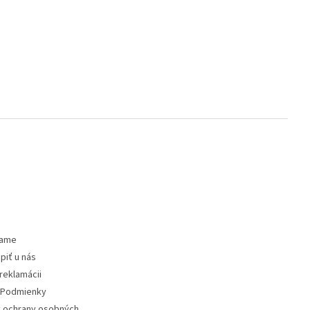
vame
piť u nás
reklamácii
Podmienky
 ochrany osobných