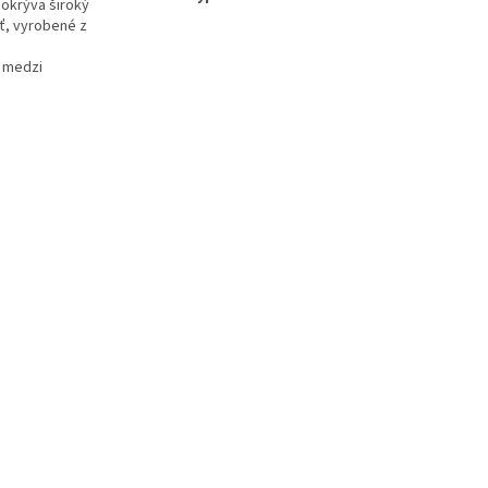
pokrýva široký
ť, vyrobené z
ť medzi