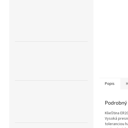
Popis
H
Podrobný 
Klieština ER2
Vysoká presno
toleranciou h