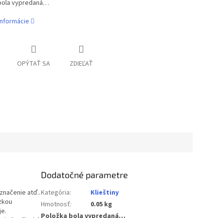
bola vypredaná…
informácie
OPÝTAŤ SA
ZDIEĽAŤ
Dodatočné parametre
značenie atď..
Kategória
:
Klieštiny
ízkou
Hmotnosť
:
0.05 kg
je.
Položka bola vypredaná…