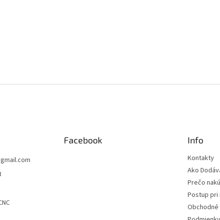
Facebook
Info
Kontakty
@
gmail.com
Ako Dodá
3
Prečo nakú
Postup pri 
CNC
Obchodné 
Podmienky