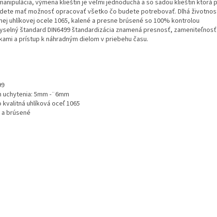
nipulácia, výmena klieštin je veľmi jednoduchá a so sadou klieštin ktorá 
udete mať možnosť opracovať všetko čo budete potrebovať. Dlhá životnos
nej uhlíkovej ocele 1065, kalené a presne brúsené so 100% kontrolou
emyselný štandard DIN6499 štandardizácia znamená presnosť, zameniteľnos
kami a prístup k náhradným dielom v priebehu času.
99
 uchytenia: 5mm -¨6mm
 kvalitná uhlíková oceľ 1065
 a brúsené