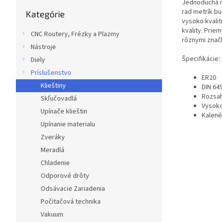
Jednoduchá ma
Preskočiť
rad metrík b
Kategórie
kategórie
vysoko kvalit
kvality. Pri
CNC Routery, Frézky a Plazmy
rôznymi znač
Nástroje
Špecifikácie:
Diely
Príslušenstvo
ER20
Klieštiny
DIN 64
Rozsah
Skľučovadlá
Vysoko
Upínače klieštin
Kalené
Upínanie materialu
Zveráky
Meradlá
Chladenie
Odporové drôty
Odsávacie Zariadenia
Počitačová technika
Vakuum