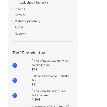
Vzduchová technika
Plazma
Softvér
Ostatné produkty
AKCIA
Novinky
Top 10 produktov
Čelná fréza 2B 6x6x24mm DLC
na hliník/dural
13 €
Upínacia zvierka do T drážky
4ks
9 €
Čelná fréza 1B Plast / Plexi
3x3.175x17mm
4,70 €
Gravírovacia fréza 0.2mm 30°