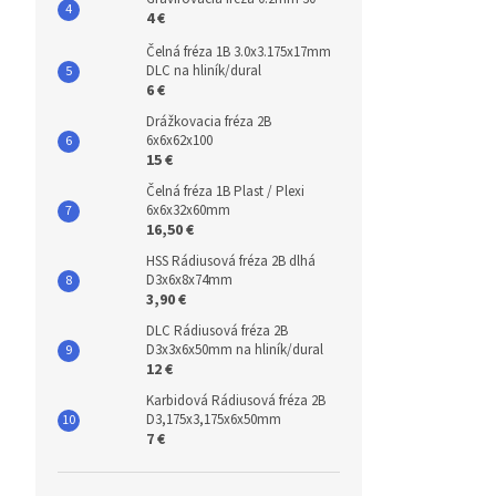
4 €
Čelná fréza 1B 3.0x3.175x17mm
DLC na hliník/dural
6 €
Drážkovacia fréza 2B
6x6x62x100
15 €
Čelná fréza 1B Plast / Plexi
6x6x32x60mm
16,50 €
HSS Rádiusová fréza 2B dlhá
D3x6x8x74mm
3,90 €
DLC Rádiusová fréza 2B
D3x3x6x50mm na hliník/dural
12 €
Karbidová Rádiusová fréza 2B
D3,175x3,175x6x50mm
7 €