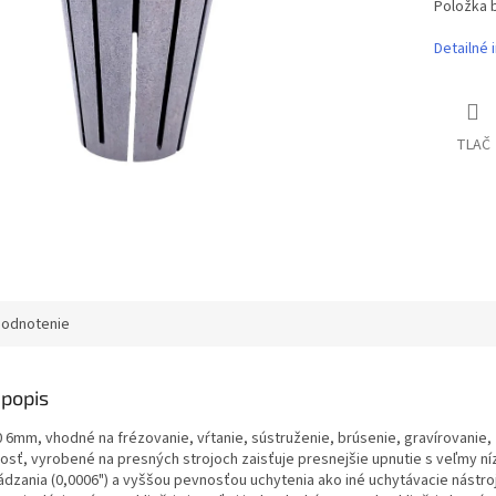
Položka 
Detailné 
TLAČ
odnotenie
popis
0 6mm, vhodné na frézovanie, vŕtanie, sústruženie, brúsenie, gravírovanie, 
sť, vyrobené na presných strojoch zaisťuje presnejšie upnutie s veľmy n
ádzania (0,0006") a vyššou pevnosťou uchytenia ako iné uchytávacie nástro