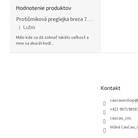
Hodnotenie produktov
Protišmiková preglejka breza 70x125cm, hrúbka 30mm
Lubo
|
Hodnotenie produktu je 5 z 5 hviezdičiek.
Málo kde sa dá zohnať takáto veľkosť a
mne sa akurát hodí...
Z
á
p
ä
t
Kontakt
i
e
caucaueshop
+421 90719858
caucau_cnc
Videá CauCau_