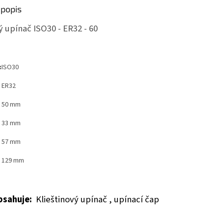
popis
ý upínač ISO30 - ER32 - 60
:
ISO30
ER32
50 mm
33 mm
57 mm
129 mm
obsahuje:
Klieštinový upínač , upínací čap