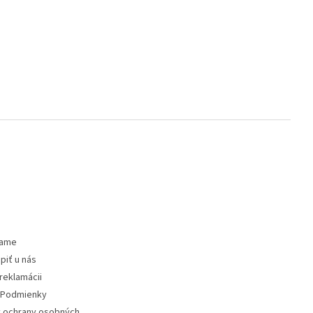
vame
piť u nás
reklamácii
Podmienky
 ochrany osobných