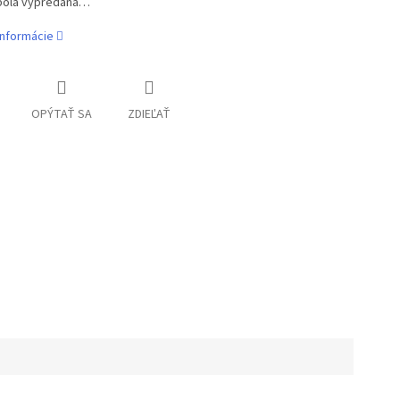
bola vypredaná…
informácie
OPÝTAŤ SA
ZDIEĽAŤ