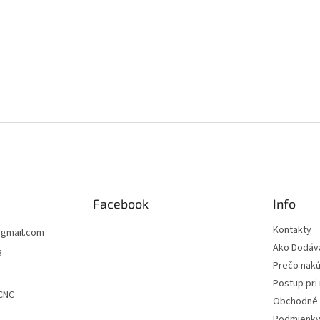
Facebook
Info
Kontakty
@
gmail.com
Ako Dodá
3
Prečo nakú
Postup pri 
CNC
Obchodné 
Podmienky