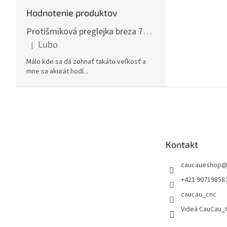
Hodnotenie produktov
Protišmiková preglejka breza 70x125cm, hrúbka 30mm
Lubo
|
Hodnotenie produktu je 5 z 5 hviezdičiek.
Málo kde sa dá zohnať takáto veľkosť a
mne sa akurát hodí...
Z
á
p
ä
t
Kontakt
i
e
caucaueshop
+421 90719858
caucau_cnc
Videá CauCau_