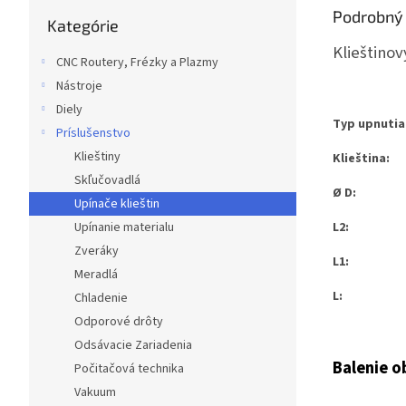
Preskočiť
Podrobný 
Kategórie
kategórie
Klieštinov
CNC Routery, Frézky a Plazmy
Nástroje
Diely
Typ upnutia
Príslušenstvo
Klieštiny
Klieština:
Skľučovadlá
Ø D:
Upínače klieštin
L2:
Upínanie materialu
Zveráky
L1:
Meradlá
L:
Chladenie
Odporové drôty
Odsávacie Zariadenia
Balenie 
Počitačová technika
Vakuum