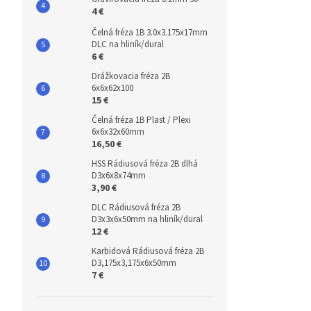
4 €
Čelná fréza 1B 3.0x3.175x17mm
DLC na hliník/dural
6 €
Drážkovacia fréza 2B
6x6x62x100
15 €
Čelná fréza 1B Plast / Plexi
6x6x32x60mm
16,50 €
HSS Rádiusová fréza 2B dlhá
D3x6x8x74mm
3,90 €
DLC Rádiusová fréza 2B
D3x3x6x50mm na hliník/dural
12 €
Karbidová Rádiusová fréza 2B
D3,175x3,175x6x50mm
7 €