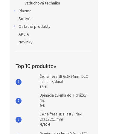
Vzduchová technika
Plazma
Softvér
Ostatné produkty
AKCIA
Novinky
Top 10 produktov
Čelná fréza 2B 6x6x24mm DLC
na hliník/dural
13 €
Upínacia zvierka do T drážky
4ks
9 €
Čelná fréza 1B Plast / Plexi
3x3.175x17mm
4,70 €
Gravírovacia fréza 0.2mm 30°