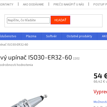
KONTAKTY
AKO DODÁVAME
PREČO NAKÚPIŤ U NÁS
POSTUP P
HĽADAŤ
íslušenstvo
Plazma
Softvér
Ostatné produkty
AKC
upínač ISO30-ER32-60
ový upínač ISO30-ER32-60
2202
odrobnosti hodnotenia
54 
66,42 € 
Jednotk
Vypre
cena:
Možnosti