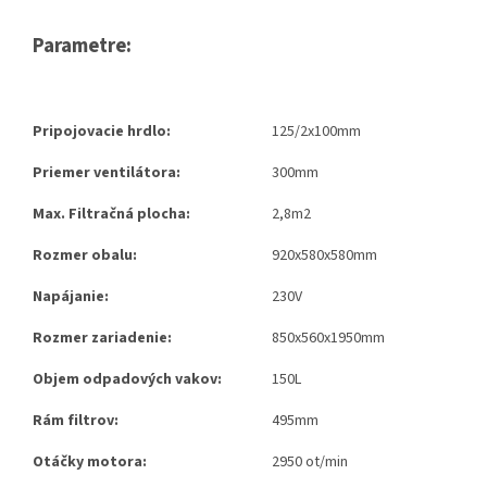
Parametre:
Pripojovacie hrdlo:
125/2x100mm
Priemer ventilátora:
300mm
Max. Filtračná plocha:
2,8m2
Rozmer obalu:
920x580x580mm
Napájanie:
230V
Rozmer zariadenie:
850x560x1950mm
Objem odpadových vakov:
150L
Rám filtrov:
495mm
Otáčky motora:
2950 ot/min