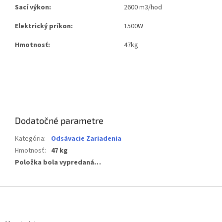
Sací výkon:
2600 m3/hod
Elektrický príkon:
1500W
Hmotnosť:
47kg
Dodatočné parametre
Kategória
:
Odsávacie Zariadenia
Hmotnosť
:
47 kg
Položka bola vypredaná…
Z
á
p