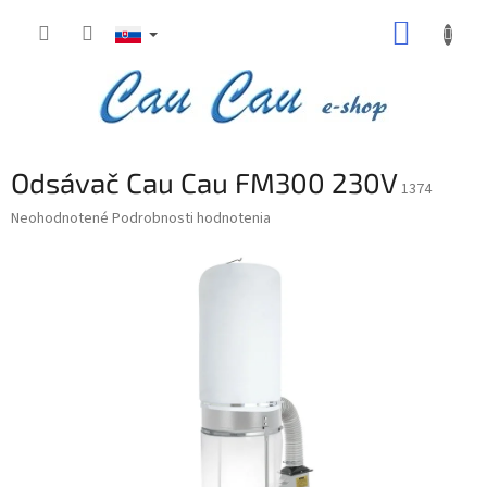
Prejsť
NÁKUP
na
obsah
KOŠÍK
Odsávač Cau Cau FM300 230V
1374
Priemerné
Neohodnotené
Podrobnosti hodnotenia
hodnotenie
produktu
je
0,0
z
5
hviezdičiek.