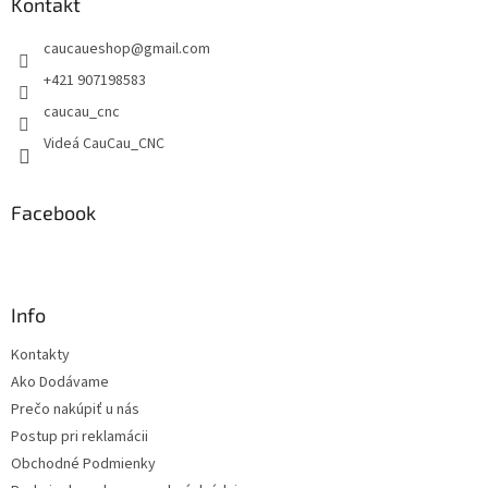
ä
Kontakt
t
caucaueshop
@
gmail.com
i
e
+421 907198583
caucau_cnc
Videá CauCau_CNC
Facebook
Info
Kontakty
Ako Dodávame
Prečo nakúpiť u nás
Postup pri reklamácii
Obchodné Podmienky