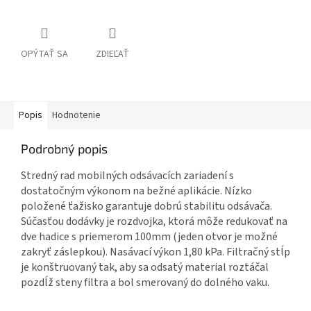
OPÝTAŤ SA
ZDIEĽAŤ
Popis
Hodnotenie
Podrobný popis
Stredný rad mobilných odsávacích zariadení s
dostatočným výkonom na bežné aplikácie. Nízko
položené ťažisko garantuje dobrú stabilitu odsávača.
Súčasťou dodávky je rozdvojka, ktorá môže redukovať na
dve hadice s priemerom 100mm (jeden otvor je možné
zakryť záslepkou). Nasávací výkon 1,80 kPa. Filtračný stĺp
je konštruovaný tak, aby sa odsatý material roztáčal
pozdĺž steny filtra a bol smerovaný do dolného vaku.