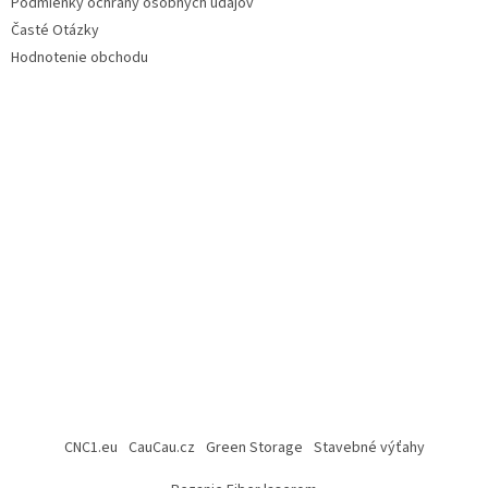
Podmienky ochrany osobných údajov
Časté Otázky
Hodnotenie obchodu
CNC1.eu
CauCau.cz
Green Storage
Stavebné výťahy