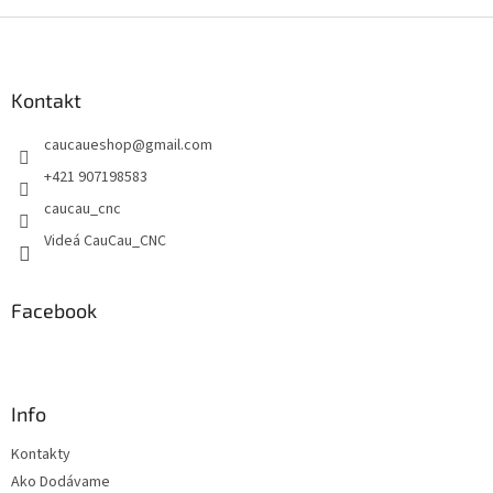
Z
á
p
ä
Kontakt
t
caucaueshop
@
gmail.com
i
e
+421 907198583
caucau_cnc
Videá CauCau_CNC
Facebook
Info
Kontakty
Ako Dodávame