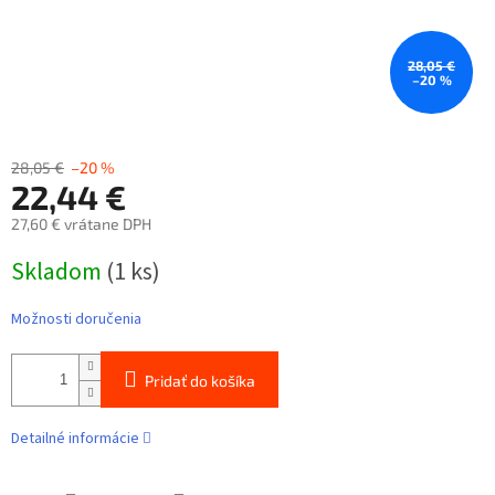
28,05 €
–20 %
28,05 €
–20 %
22,44 €
27,60 € vrátane DPH
Jednotková
Skladom
(1 ks)
cena:
Možnosti doručenia
Pridať do košíka
Detailné informácie