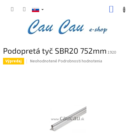
Prejsť
NÁKUP
na
obsah
KOŠÍK
Podopretá tyč SBR20 752mm
1920
Priemerné
Neohodnotené
Podrobnosti hodnotenia
Výpredaj
hodnotenie
produktu
je
0,0
z
5
hviezdičiek.