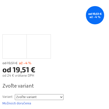
od 19,51 €
až –4 %
od 19,51 €
až –4 %
od
19,51 €
od
24 €
vrátane DPH
Jednotková
Zvoľte variant
cena:
Variant
Možnosti doručenia