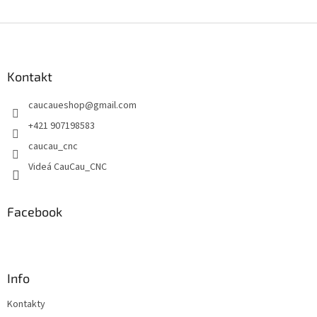
Z
á
p
ä
Kontakt
t
caucaueshop
@
gmail.com
i
e
+421 907198583
caucau_cnc
Videá CauCau_CNC
Facebook
Info
Kontakty