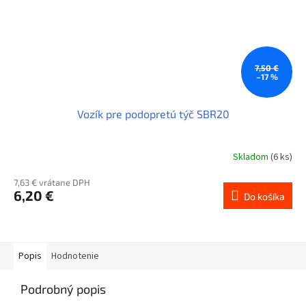
7,50 €
–17 %
Vozík pre podopretú týč SBR20
Skladom
(6 ks)
7,63 € vrátane DPH
6,20 €
Do košíka
Popis
Hodnotenie
Podrobný popis