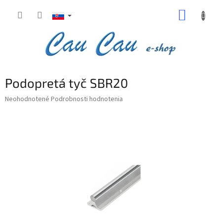
Prejsť
NÁKUP
na
obsah
KOŠÍK
Podopretá tyč SBR20
Priemerné
Neohodnotené
Podrobnosti hodnotenia
hodnotenie
produktu
je
0,0
z
5
hviezdičiek.