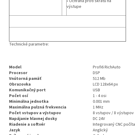
• Ochrana proti skratu na
výstupe
Technické parametre:
Model
Profi6 RichAuto
Procesor
DSP
Vnútorná pamäť
512 Mb
Obrazovka
LCD 128x64 px
Komunikačný port
USB
Počet osí
1 - 4 osi
Minimálna jednotka
0.001 mm
Maximálna pulzná frekvencia
1 MHz
Počet vstupov a výstupov
8 vstupov / 8 výstupov
Napájanie hlavnej dosky
DC 24V
Riadenie a softvér
Integrovaný CNC počíta
Jazyk
Anglický