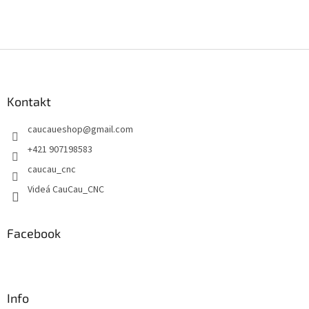
Z
á
p
ä
Kontakt
t
caucaueshop
@
gmail.com
i
e
+421 907198583
caucau_cnc
Videá CauCau_CNC
Facebook
Info