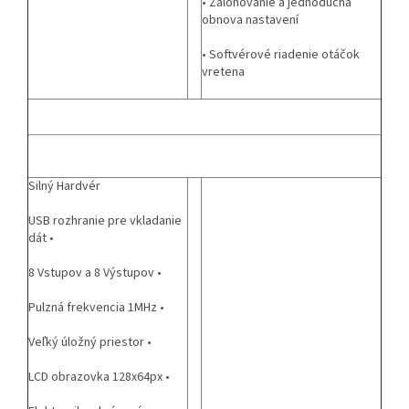
• Zálohovanie a jednoduchá
obnova nastavení
• Softvérové riadenie otáčok
vretena
Silný Hardvér
USB rozhranie pre vkladanie
dát •
8 Vstupov a 8 Výstupov •
Pulzná frekvencia 1MHz •
Veľký úložný priestor •
LCD obrazovka 128x64px •