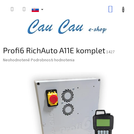
Prejsť
NÁKUP
na
obsah
KOŠÍK
Profi6 RichAuto A11E komplet
1427
Priemerné
Neohodnotené
Podrobnosti hodnotenia
hodnotenie
produktu
je
0,0
z
5
hviezdičiek.