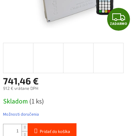
Z
ZADARMO
A
D
A
R
M
741,46 €
912 € vrátane DPH
O
Jednotková
Skladom
(1 ks)
cena:
Možnosti doručenia
Pridať do košíka