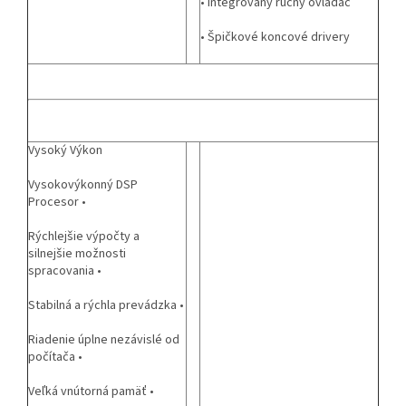
• Integrovaný ručný ovládač
• Špičkové koncové drivery
Vysoký Výkon
Vysokovýkonný DSP
Procesor •
Rýchlejšie výpočty a
silnejšie možnosti
spracovania •
Stabilná a rýchla prevádzka •
Riadenie úplne nezávislé od
počítača •
Veľká vnútorná pamäť •