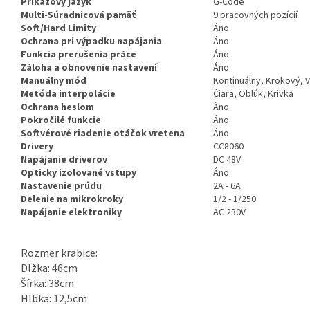
Príkazový jazyk
G-Code
Multi-Súradnicová pamäť
9 pracovných pozícií
Soft/Hard Limity
Áno
Ochrana pri výpadku napájania
Áno
Funkcia prerušenia práce
Áno
Záloha a obnovenie nastavení
Áno
Manuálny mód
Kontinuálny, Krokový, 
Metóda interpolácie
Čiara, Oblúk, Krivka
Ochrana heslom
Áno
Pokročilé funkcie
Áno
Softvérové riadenie otáčok vretena
Áno
Drivery
CC8060
Napájanie driverov
DC 48V
Opticky izolované vstupy
Áno
Nastavenie prúdu
2A - 6A
Delenie na mikrokroky
1/2 - 1/250
Napájanie elektroniky
AC 230V
Rozmer krabice:
Dlžka: 46cm
Šírka: 38cm
Hlbka: 12,5cm