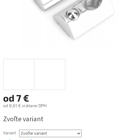
od
7 €
od
8,61 €
vrátane DPH
Jednotková
Zvoľte variant
cena:
Variant