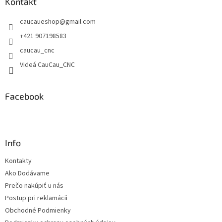
ä
Kontakt
t
caucaueshop
@
gmail.com
i
e
+421 907198583
caucau_cnc
Videá CauCau_CNC
Facebook
Info
Kontakty
Ako Dodávame
Prečo nakúpiť u nás
Postup pri reklamácii
Obchodné Podmienky