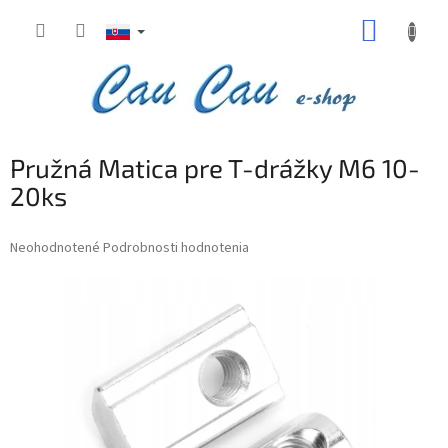
Prejsť
NÁKUP
na
obsah
KOŠÍK
Pružná Matica pre T-drážky M6 10-
20ks
Priemerné
Neohodnotené
Podrobnosti hodnotenia
hodnotenie
produktu
je
0,0
z
5
hviezdičiek.