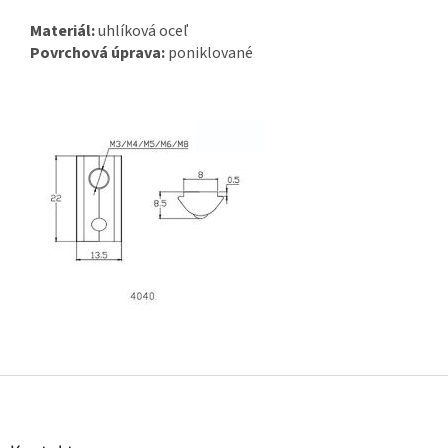
Materiál:
uhlíková oceľ
Povrchová úprava:
poniklované
Z
á
p