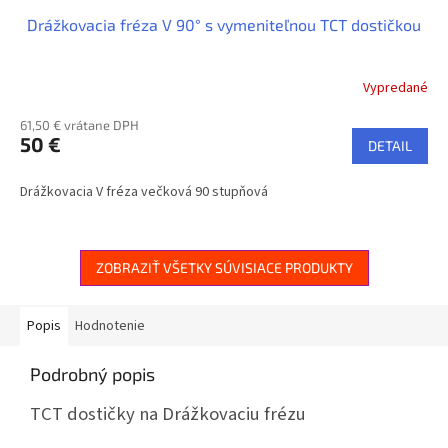
Drážkovacia fréza V 90° s vymeniteľnou TCT dostičkou
Vypredané
61,50 € vrátane DPH
50 €
DETAIL
Drážkovacia V fréza večková 90 stupňová
ZOBRAZIŤ VŠETKY SÚVISIACE PRODUKTY
Popis
Hodnotenie
Podrobný popis
TCT dostičky na Drážkovaciu frézu