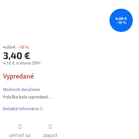
4,20 €
–19 %
4,20 €
–19 %
3,40 €
4,18 € vrátane DPH
Jednotková
Vypredané
cena:
Možnosti doručenia
Položka bola vypredaná…
Detailné informácie
OPÝTAŤ SA
ZDIEĽAŤ