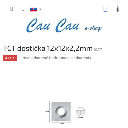
Prejsť
NÁKUP
na
obsah
KOŠÍK
TCT dostička 12x12x2,2mm
0257
Priemerné
Neohodnotené
Podrobnosti hodnotenia
Akcia
hodnotenie
produktu
je
0,0
z
5
hviezdičiek.