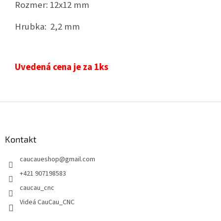
Rozmer: 12x12 mm
Hrubka: 2,2 mm
Uvedená cena je za 1ks
Z
á
p
ä
Kontakt
t
caucaueshop
@
gmail.com
i
e
+421 907198583
caucau_cnc
Videá CauCau_CNC