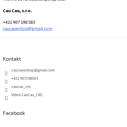
Cau Cau, s.r.o.
+421 907 198 583
caucaueshop@gmail.com
Z
á
p
ä
Kontakt
t
caucaueshop
@
gmail.com
i
e
+421 907198583
caucau_cnc
Videá CauCau_CNC
Facebook