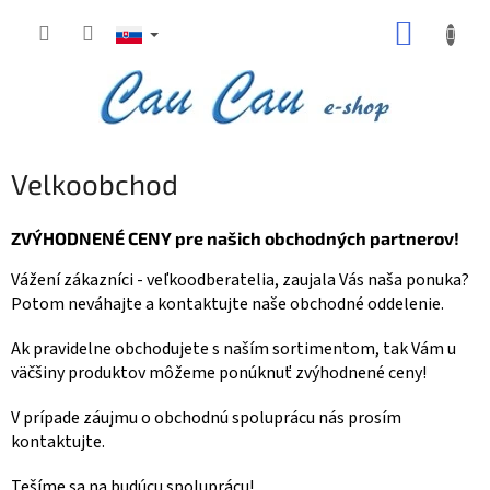
Prejsť
NÁKUP
na
obsah
KOŠÍK
Velkoobchod
ZVÝHODNENÉ CENY pre našich obchodných partnerov!
Vážení zákazníci - veľkoodberatelia,
zaujala Vás naša ponuka?
Potom neváhajte a kontaktujte naše obchodné oddelenie.
Ak pravidelne obchodujete s naším sortimentom, tak Vám
u
väčšiny produktov môžeme ponúknuť zvýhodnené ceny!
V prípade záujmu o obchodnú spoluprácu nás prosím
kontaktujte.
Tešíme sa na budúcu spoluprácu!