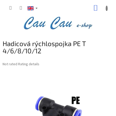
Skip
SHOPP
to
content
CART
Hadicová rýchlospojka PE T
4/6/8/10/12
The
Not rated
Rating details
average
product
rating
is
0,0
out
of
5
stars.