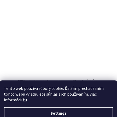
CNC1
CauCau.cz
Green Storage
Stavebné výťahy
Tento web používa súbory cookie. Ďalším prechádzaním
Rezanie Fiber laserom
tohto webu vyjadrujete súhlas s ich používaním. Viac
informácií
tu
.
Settings
Created by Shoptet