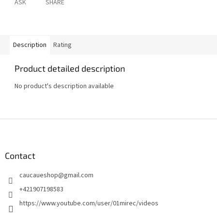
ASK
SHARE
Description
Rating
Product detailed description
No product's description available
F
o
o
t
Contact
e
caucaueshop
@
gmail.com
r
+421907198583
https://www.youtube.com/user/01mirec/videos