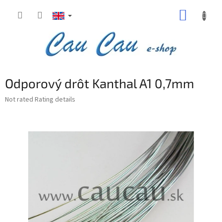
Skip
SHOPP
to
content
CART
Odporový drôt Kanthal A1 0,7mm
The
Not rated
Rating details
average
product
rating
is
0,0
out
of
5
stars.