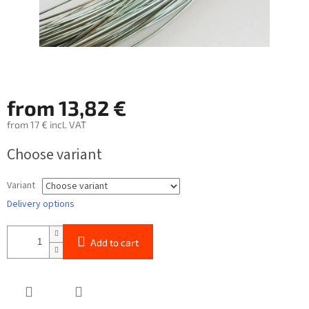
from
13,82 €
from
17 €
incl. VAT
Measure
Choose variant
price:
Variant
Delivery options
Add to cart